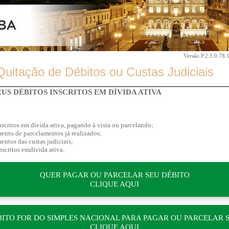
Versão P.2.3.0.78.
uitação de Débitos ou Custas Judiciais
US DÉBITOS INSCRITOS EM DÍVIDA ATIVA
nscritos em dívida ativa, pagando à vista ou parcelando;
mento de parcelamentos já realizados;
entos das custas judiciais;
nscritos emdívida ativa.
QUER PAGAR OU PARCELAR SEU DÉBITO
CLIQUE AQUI
BITO FOR DO SIMPLES NACIONAL PARA PAGAR OU PARCELAR 
CLIQUE AQUI