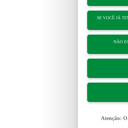
SE VOCÊ JÁ T
NÃO E
Atenção: O 